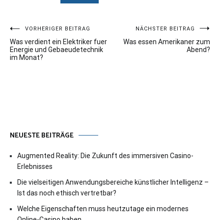
Beitragsnavigation
VORHERIGER BEITRAG
NÄCHSTER BEITRAG
Was verdient ein Elektriker fuer
Was essen Amerikaner zum
Energie und Gebaeudetechnik
Abend?
im Monat?
NEUESTE BEITRÄGE
Augmented Reality: Die Zukunft des immersiven Casino-
Erlebnisses
Die vielseitigen Anwendungsbereiche künstlicher Intelligenz –
Ist das noch ethisch vertretbar?
Welche Eigenschaften muss heutzutage ein modernes
Online-Casino haben