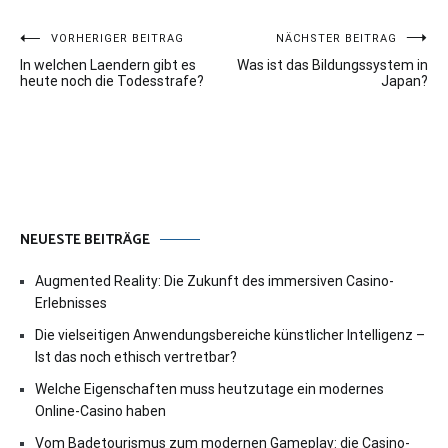
Beitragsnavigation
VORHERIGER BEITRAG
NÄCHSTER BEITRAG
In welchen Laendern gibt es
Was ist das Bildungssystem in
heute noch die Todesstrafe?
Japan?
NEUESTE BEITRÄGE
Augmented Reality: Die Zukunft des immersiven Casino-
Erlebnisses
Die vielseitigen Anwendungsbereiche künstlicher Intelligenz –
Ist das noch ethisch vertretbar?
Welche Eigenschaften muss heutzutage ein modernes
Online-Casino haben
Vom Badetourismus zum modernen Gameplay: die Casino-