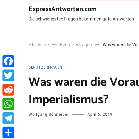
Zum
ExpressAntworten.com
Inhalt
springen
Die schwierigsten Fragen bekommen gute Antworten
Startseite
Benutzerfragen
Was waren die Vor
BENUTZERFRAGEN
Facebook
Was waren die Vora
Twitter
Imperialismus?
Reddit
Wolfgang Schneider
April 6, 2019
WhatsApp
Telegram