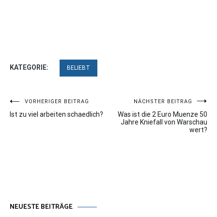
KATEGORIE:
BELIEBT
Beitragsnavigation
VORHERIGER BEITRAG
NÄCHSTER BEITRAG
Ist zu viel arbeiten schaedlich?
Was ist die 2 Euro Muenze 50
Jahre Kniefall von Warschau
wert?
NEUESTE BEITRÄGE