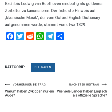
Bach bis Ludwig van Beethoven eindeutig als goldenes
Zeitalter zu kanonisieren. Der früheste Hinweis auf
„klassische Musik“, der vom Oxford English Dictionary
aufgenommen wurde, stammt von etwa 1829.
Facebook
Twitter
Reddit
WhatsApp
Telegram
Teilen
KATEGORIE:
BEITRAGEN
Beitragsnavigation
VORHERIGER BEITRAG
NÄCHSTER BEITRAG
Warum haben Zyklopen nur ein
Wie viele Länder haben Englisch
Auge?
als offizielle Sprache?