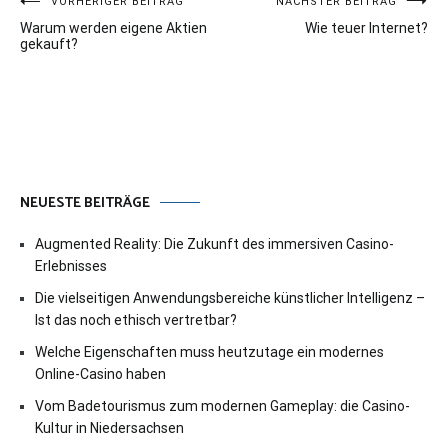
Beitragsnavigation
VORHERIGER BEITRAG
NÄCHSTER BEITRAG
Warum werden eigene Aktien
Wie teuer Internet?
gekauft?
NEUESTE BEITRÄGE
Augmented Reality: Die Zukunft des immersiven Casino-
Erlebnisses
Die vielseitigen Anwendungsbereiche künstlicher Intelligenz –
Ist das noch ethisch vertretbar?
Welche Eigenschaften muss heutzutage ein modernes
Online-Casino haben
Vom Badetourismus zum modernen Gameplay: die Casino-
Kultur in Niedersachsen