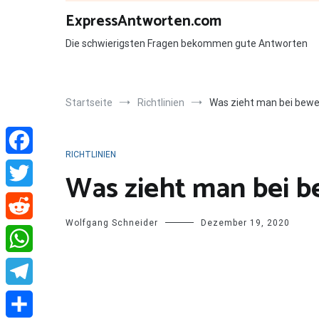
Zum
ExpressAntworten.com
Inhalt
springen
Die schwierigsten Fragen bekommen gute Antworten
Startseite
Richtlinien
Was zieht man bei bewe
RICHTLINIEN
Facebook
Was zieht man bei b
Twitter
Wolfgang Schneider
Dezember 19, 2020
Reddit
WhatsApp
Telegram