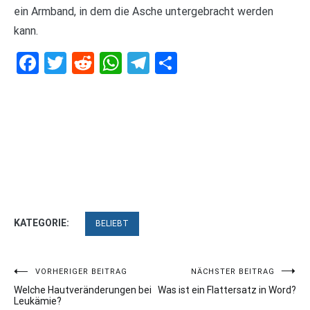
ein Armband, in dem die Asche untergebracht werden
kann.
Facebook
Twitter
Reddit
WhatsApp
Telegram
Teilen
KATEGORIE:
BELIEBT
Beitragsnavigation
VORHERIGER BEITRAG
NÄCHSTER BEITRAG
Welche Hautveränderungen bei
Was ist ein Flattersatz in Word?
Leukämie?