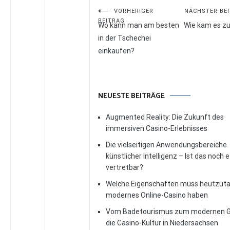
Beitragsnavigation
VORHERIGER
NÄCHSTER BE
BEITRAG
Wo kann man am besten
Wie kam es zu
in der Tschechei
einkaufen?
NEUESTE BEITRÄGE
Augmented Reality: Die Zukunft des
immersiven Casino-Erlebnisses
Die vielseitigen Anwendungsbereiche
künstlicher Intelligenz – Ist das noch 
vertretbar?
Welche Eigenschaften muss heutzuta
modernes Online-Casino haben
Vom Badetourismus zum modernen G
die Casino-Kultur in Niedersachsen