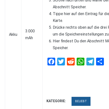
Scrolle nach unten und wähle de
Abschnitt Speicher.
Tippe hier auf den Eintrag für di
Karte.
Drücke rechts oben auf die drei 
3.000
um die Speichereinstellungen zu
Akku
mAh
Hier findest Du den Abschnitt M
Speicher.
Facebook
Twitter
Reddit
Whats
Tel
T
KATEGORIE:
BELIEBT