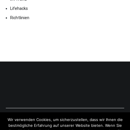
Lifehacks
Richtlinien
Copyright © 2026
ExpressAntworten.com
. All rights reserved.
Wir verwenden Cookies, um sicherzustellen, dass wir Ihnen die
Theme:
Cenote
by ThemeGrill. Powered by
WordPress
.
bestmögliche Erfahrung auf unserer Website bieten. Wenn Sie