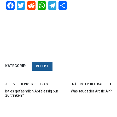
Facebook
Twitter
Reddit
WhatsApp
Telegram
Teilen
KATEGORIE:
BELIEBT
Beitragsnavigation
VORHERIGER BEITRAG
NÄCHSTER BEITRAG
Ist es gefaehrlich Apfelessig pur
Was taugt der Arctic Air?
zu trinken?