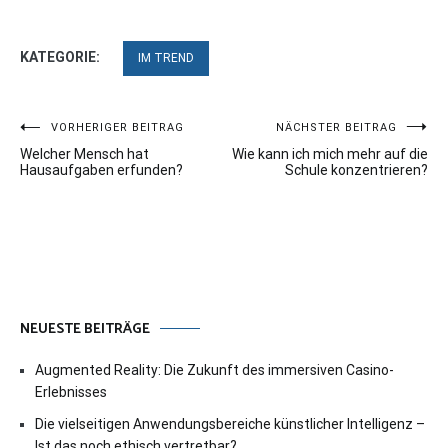
KATEGORIE:
IM TREND
Beitragsnavigation
VORHERIGER BEITRAG
NÄCHSTER BEITRAG
Welcher Mensch hat
Wie kann ich mich mehr auf die
Hausaufgaben erfunden?
Schule konzentrieren?
NEUESTE BEITRÄGE
Augmented Reality: Die Zukunft des immersiven Casino-
Erlebnisses
Die vielseitigen Anwendungsbereiche künstlicher Intelligenz –
Ist das noch ethisch vertretbar?