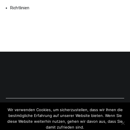
Richtlinien
Copyright © 2026
ExpressAntworten.com
. All rights reserved.
Wir verwenden Cookies, um sicherzustellen, dass wir Ihnen die
Theme:
Cenote
by ThemeGrill. Powered by
WordPress
.
bestmögliche Erfahrung auf unserer Website bieten. Wenn Sie
diese Website weiterhin nutzen, gehen wir davon aus, dass Sie
damit zufrieden sind.