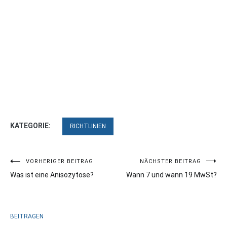
KATEGORIE:
RICHTLINIEN
Beitragsnavigation
VORHERIGER BEITRAG
NÄCHSTER BEITRAG
Was ist eine Anisozytose?
Wann 7 und wann 19 MwSt?
BEITRAGEN