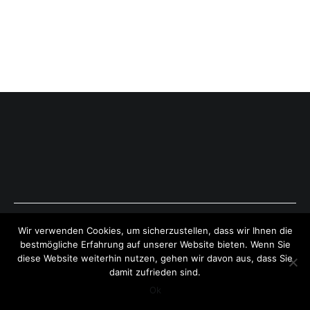
Copyright © 2026
ExpressAntworten.com
. All rights reserved.
Wir verwenden Cookies, um sicherzustellen, dass wir Ihnen die
Theme:
Cenote
by ThemeGrill. Powered by
WordPress
.
bestmögliche Erfahrung auf unserer Website bieten. Wenn Sie
diese Website weiterhin nutzen, gehen wir davon aus, dass Sie
damit zufrieden sind.
Ok