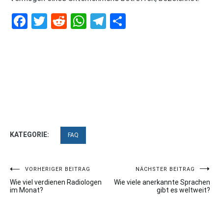
Facebook
Twitter
Reddit
WhatsApp
Telegram
Teilen
KATEGORIE:
FAQ
Beitragsnavigation
VORHERIGER BEITRAG
NÄCHSTER BEITRAG
Wie viel verdienen Radiologen
Wie viele anerkannte Sprachen
im Monat?
gibt es weltweit?