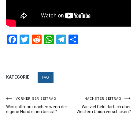
Facebook
Twitter
Reddit
WhatsApp
Telegram
Teilen
KATEGORIE:
FAQ
Beitragsnavigation
VORHERIGER BEITRAG
NÄCHSTER BEITRAG
Was soll man machen wenn der
Wie viel Geld darf ich uber
eigene Hund einen beisst?
Western Union verschicken?