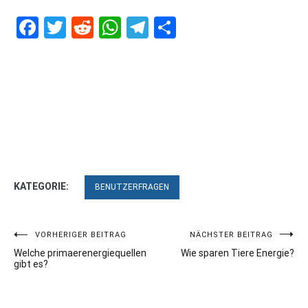
Facebook
Twitter
Reddit
WhatsApp
Telegram
Teilen
KATEGORIE:
BENUTZERFRAGEN
Beitragsnavigation
VORHERIGER BEITRAG
NÄCHSTER BEITRAG
Welche primaerenergiequellen
Wie sparen Tiere Energie?
gibt es?