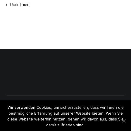
Richtlinien
Copyright © 2026
ExpressAntworten.com
. All rights reserved.
Wir verwenden Cookies, um sicherzustellen, dass wir Ihnen die
Theme:
Cenote
by ThemeGrill. Powered by
WordPress
.
bestmögliche Erfahrung auf unserer Website bieten. Wenn Sie
diese Website weiterhin nutzen, gehen wir davon aus, dass Sie
damit zufrieden sind.