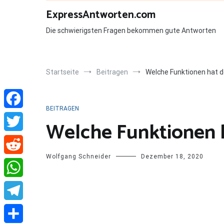
Zum
ExpressAntworten.com
Inhalt
springen
Die schwierigsten Fragen bekommen gute Antworten
Startseite
Beitragen
Welche Funktionen hat 
BEITRAGEN
Facebook
Welche Funktionen 
Twitter
Wolfgang Schneider
Dezember 18, 2020
Reddit
WhatsApp
Telegram