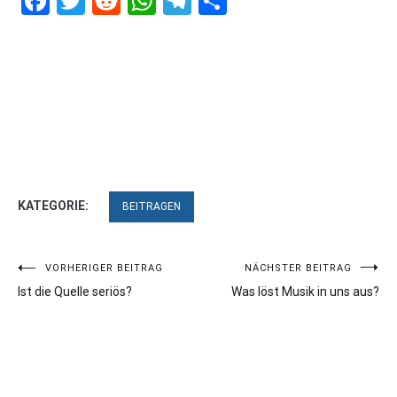
Facebook
Twitter
Reddit
WhatsApp
Telegram
Teilen
KATEGORIE:
BEITRAGEN
Beitragsnavigation
VORHERIGER BEITRAG
NÄCHSTER BEITRAG
Ist die Quelle seriös?
Was löst Musik in uns aus?