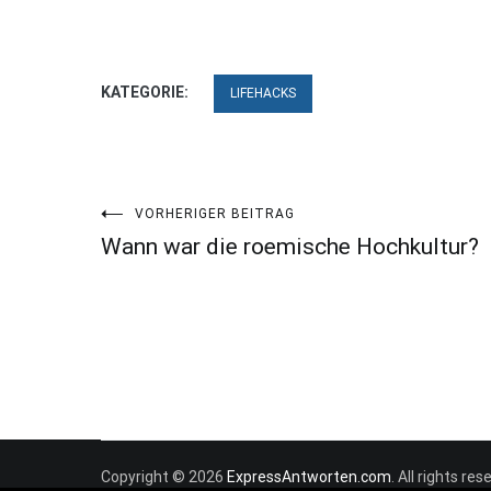
KATEGORIE:
LIFEHACKS
Beitragsnavigation
VORHERIGER BEITRAG
Wann war die roemische Hochkultur?
Copyright © 2026
ExpressAntworten.com
. All rights r