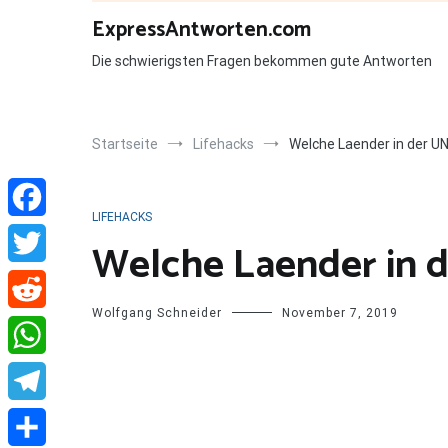
Zum
ExpressAntworten.com
Inhalt
springen
Die schwierigsten Fragen bekommen gute Antworten
Startseite
Lifehacks
Welche Laender in der U
LIFEHACKS
Facebook
Welche Laender in 
Twitter
Wolfgang Schneider
November 7, 2019
Reddit
WhatsApp
Telegram