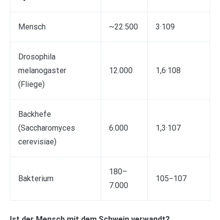
Mensch
~22.500
3·109
Drosophila
melanogaster
12.000
1,6·108
(Fliege)
Backhefe
(Saccharomyces
6.000
1,3·107
cerevisiae)
180–
Bakterium
105−107
7.000
Ist der Mensch mit dem Schwein verwandt?