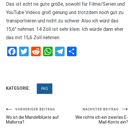
Das ist echt ne gute größe, sowohl für Filme/Serien und
YouTube Videos groß genung und trotzdem noch gut zu
transportieren und nicht zu schwer. Also ich würd das
15,6″ nehmen. 14 Zoll ist sehr klein. Ich würde dann eher
das mit 15,6 Zoll nehmen.
Facebook
Twitter
Reddit
WhatsApp
Telegram
Teilen
KATEGORIE:
FAQ
Beitragsnavigation
VORHERIGER BEITRAG
NÄCHSTER BEITRAG
Wo ist die Mandelbluete auf
Wie richte ich ein zweites E-
Mallorca?
Mail-Konto ein?