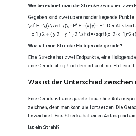
Wie berechnet man die Strecke zwischen zwei
Gegeben sind zwei übereinander liegende Punkte P u
\sf P:=\;(x\vert y)\;=:P‘ P:=(x∣y)=:P′ . Der Abstand
− x 1 ) 2 + ( y 2 − y 1 ) 2 \sf d:=\sqrt{(x_2-x_1)^
Was ist eine Strecke Halbgerade gerade?
Eine Strecke hat zwei Endpunkte, eine Halbgerade 
eine Gerade übrig. Und dem ist auch so. Hat eine L
Was ist der Unterschied zwischen 
Eine Gerade ist eine gerade Linie ohne Anfangspu
zeichnen, denn man kann sie fortsetzen. Die Ger
bezeichnet. Eine Strecke hat einen Anfang und ein
Ist ein Strahl?