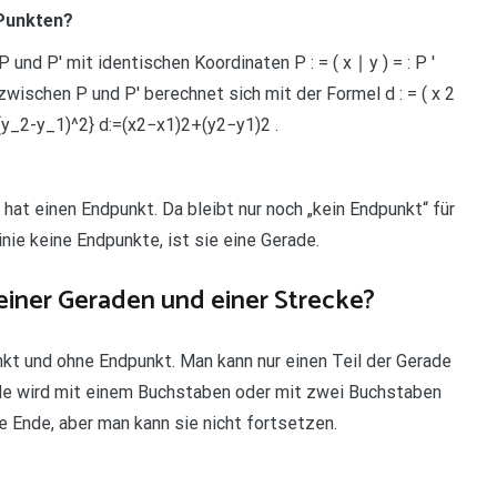
 Punkten?
nd P′ mit identischen Koordinaten P : = ( x ∣ y ) = : P ′
 zwischen P und P′ berechnet sich mit der Formel d : = ( x 2
2+(y_2-y_1)^2} d:=(x2−x1)2+(y2−y1)2 .
hat einen Endpunkt. Da bleibt nur noch „kein Endpunkt“ für
inie keine Endpunkte, ist sie eine Gerade.
einer Geraden und einer Strecke?
nkt und ohne Endpunkt. Man kann nur einen Teil der Gerade
ade wird mit einem Buchstaben oder mit zwei Buchstaben
e Ende, aber man kann sie nicht fortsetzen.