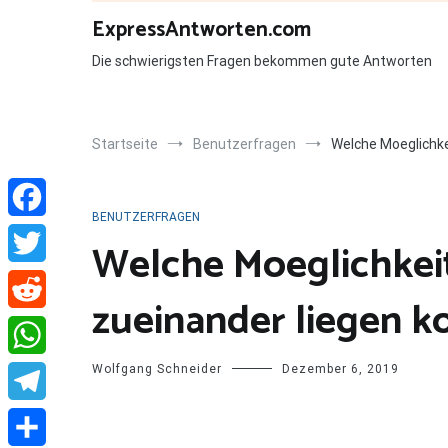
Zum
ExpressAntworten.com
Inhalt
springen
Die schwierigsten Fragen bekommen gute Antworten
Startseite
Benutzerfragen
Welche Moeglichke
BENUTZERFRAGEN
Facebook
Welche Moeglichkeit
Twitter
zueinander liegen 
Reddit
Wolfgang Schneider
Dezember 6, 2019
WhatsApp
Telegram