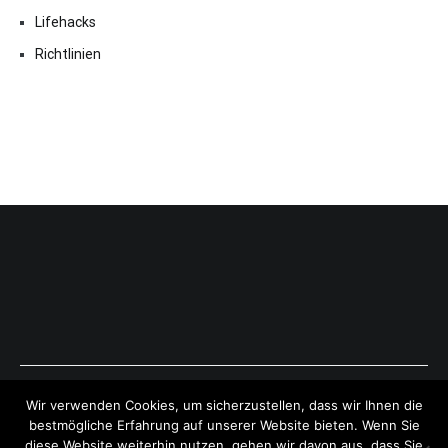
Lifehacks
Richtlinien
Copyright © 2026
ExpressAntworten.com
. All rights reserved.
Wir verwenden Cookies, um sicherzustellen, dass wir Ihnen die
Theme:
Cenote
by ThemeGrill. Powered by
WordPress
.
bestmögliche Erfahrung auf unserer Website bieten. Wenn Sie
diese Website weiterhin nutzen, gehen wir davon aus, dass Sie