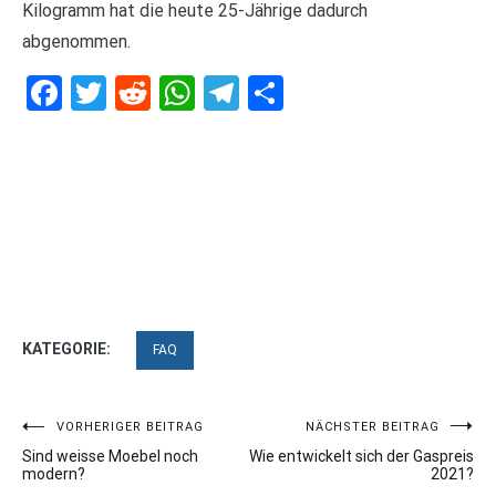
Kilogramm hat die heute 25-Jährige dadurch
abgenommen.
Facebook
Twitter
Reddit
WhatsApp
Telegram
Teilen
KATEGORIE:
FAQ
Beitragsnavigation
VORHERIGER BEITRAG
NÄCHSTER BEITRAG
Sind weisse Moebel noch
Wie entwickelt sich der Gaspreis
modern?
2021?