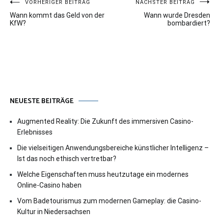
Beitragsnavigation
VORHERIGER BEITRAG
NÄCHSTER BEITRAG
Wann kommt das Geld von der
Wann wurde Dresden
KfW?
bombardiert?
NEUESTE BEITRÄGE
Augmented Reality: Die Zukunft des immersiven Casino-
Erlebnisses
Die vielseitigen Anwendungsbereiche künstlicher Intelligenz –
Ist das noch ethisch vertretbar?
Welche Eigenschaften muss heutzutage ein modernes
Online-Casino haben
Vom Badetourismus zum modernen Gameplay: die Casino-
Kultur in Niedersachsen