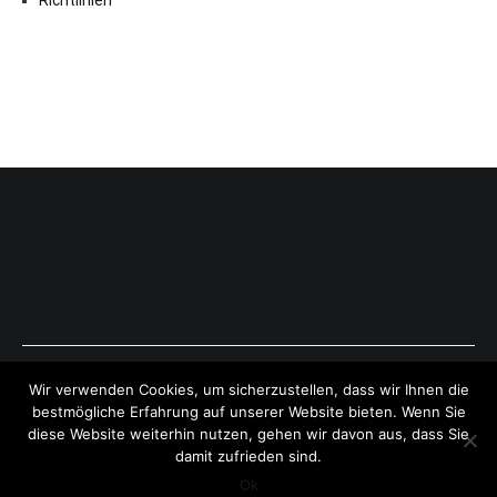
Copyright © 2026
ExpressAntworten.com
. All rights reserved.
Wir verwenden Cookies, um sicherzustellen, dass wir Ihnen die
Theme:
Cenote
by ThemeGrill. Powered by
WordPress
.
bestmögliche Erfahrung auf unserer Website bieten. Wenn Sie
diese Website weiterhin nutzen, gehen wir davon aus, dass Sie
damit zufrieden sind.
Ok