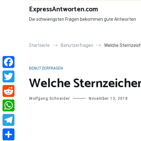
Zum
ExpressAntworten.com
Inhalt
springen
Die schwierigsten Fragen bekommen gute Antworten
Startseite
Benutzerfragen
Welche Sternzeich
BENUTZERFRAGEN
Facebook
Welche Sternzeiche
Twitter
Wolfgang Schneider
November 13, 2018
Reddit
WhatsApp
Telegram