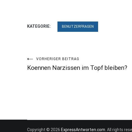
KATEGORIE:
BENUTZERFRAGEN
Beitragsnavigation
VORHERIGER BEITRAG
Koennen Narzissen im Topf bleiben?
Copyright © 2026
ExpressAntworten.com
. All rights r