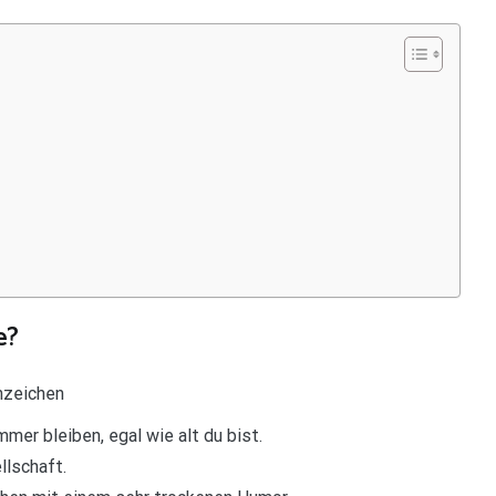
e?
nzeichen
mmer bleiben, egal wie alt du bist.
llschaft.