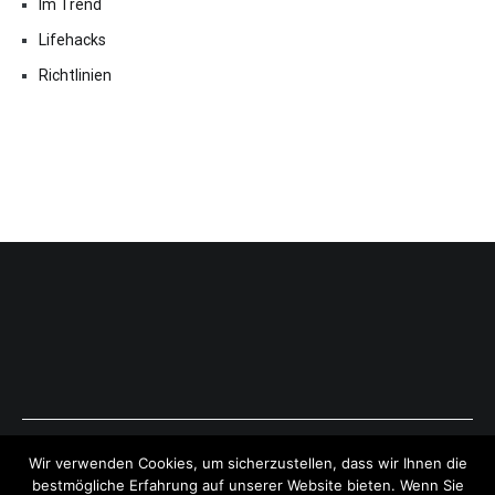
Im Trend
Lifehacks
Richtlinien
Copyright © 2026
ExpressAntworten.com
. All rights reserved.
Wir verwenden Cookies, um sicherzustellen, dass wir Ihnen die
Theme:
Cenote
by ThemeGrill. Powered by
WordPress
.
bestmögliche Erfahrung auf unserer Website bieten. Wenn Sie