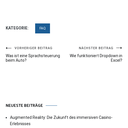
KATEGORIE:
FAQ
Beitragsnavigation
VORHERIGER BEITRAG
NÄCHSTER BEITRAG
Was ist eine Sprachsteuerung
Wie funktioniert Dropdown in
beim Auto?
Excel?
NEUESTE BEITRÄGE
Augmented Reality: Die Zukunft des immersiven Casino-
Erlebnisses