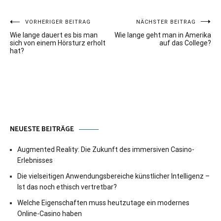
Beitragsnavigation
VORHERIGER BEITRAG
NÄCHSTER BEITRAG
Wie lange dauert es bis man
Wie lange geht man in Amerika
sich von einem Hörsturz erholt
auf das College?
hat?
NEUESTE BEITRÄGE
Augmented Reality: Die Zukunft des immersiven Casino-
Erlebnisses
Die vielseitigen Anwendungsbereiche künstlicher Intelligenz –
Ist das noch ethisch vertretbar?
Welche Eigenschaften muss heutzutage ein modernes
Online-Casino haben