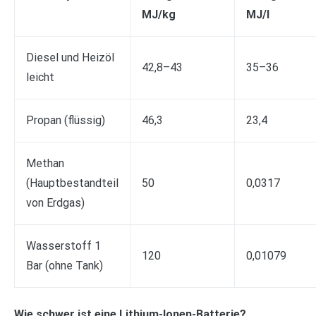
MJ/kg
MJ/l
Diesel und Heizöl
42,8–43
35–36
leicht
Propan (flüssig)
46,3
23,4
Methan
(Hauptbestandteil
50
0,0317
von Erdgas)
Wasserstoff 1
120
0,01079
Bar (ohne Tank)
Wie schwer ist eine Lithium-Ionen-Batterie?