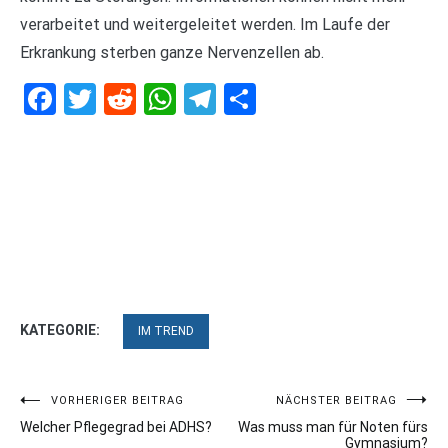
verarbeitet und weitergeleitet werden. Im Laufe der
Erkrankung sterben ganze Nervenzellen ab.
Facebook
Twitter
Reddit
WhatsApp
Telegram
Teilen
KATEGORIE:
IM TREND
Beitragsnavigation
VORHERIGER BEITRAG
NÄCHSTER BEITRAG
Welcher Pflegegrad bei ADHS?
Was muss man für Noten fürs
Gymnasium?