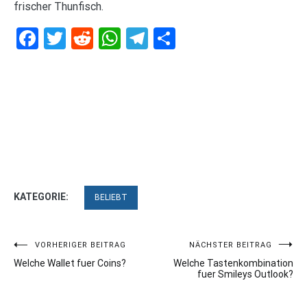
frischer Thunfisch.
Facebook
Twitter
Reddit
WhatsApp
Telegram
Teilen
KATEGORIE:
BELIEBT
Beitragsnavigation
VORHERIGER BEITRAG
NÄCHSTER BEITRAG
Welche Wallet fuer Coins?
Welche Tastenkombination
fuer Smileys Outlook?