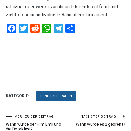
ist näher oder weiter von ihr und der Erde entfernt und
zieht so seine individuelle Bahn übers Firmament.
Facebook
Twitter
Reddit
WhatsApp
Telegram
Teilen
KATEGORIE:
BENUTZERFRAGEN
Beitragsnavigation
VORHERIGER BEITRAG
NÄCHSTER BEITRAG
Wann wurde der Film Emil und
Wann wurde es 2 gedreht?
die Detektive?