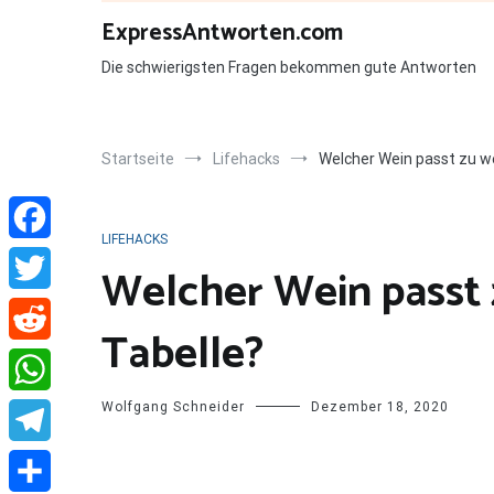
Zum
ExpressAntworten.com
Inhalt
springen
Die schwierigsten Fragen bekommen gute Antworten
Startseite
Lifehacks
Welcher Wein passt zu w
LIFEHACKS
Facebook
Welcher Wein passt
Twitter
Tabelle?
Reddit
Wolfgang Schneider
Dezember 18, 2020
WhatsApp
Telegram