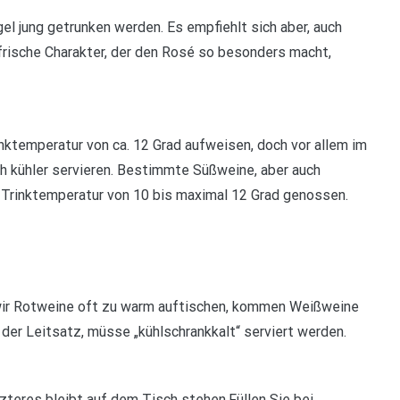
gel jung getrunken werden. Es empfiehlt sich aber, auch
 frische Charakter, der den Rosé so besonders macht,
nktemperatur von ca. 12 Grad aufweisen, doch vor allem im
h kühler servieren. Bestimmte Süßweine, aber auch
 Trinktemperatur von 10 bis maximal 12 Grad genossen.
wir Rotweine oft zu warm auftischen, kommen Weißweine
o der Leitsatz, müsse „kühlschrankkalt“ serviert werden.
tzteres bleibt auf dem Tisch stehen.Füllen Sie bei