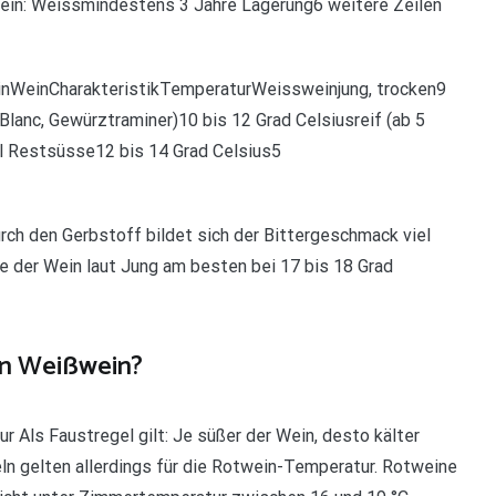
ein: Weissmindestens 3 Jahre Lagerung6 weitere Zeilen
WeinWeinCharakteristikTemperaturWeissweinjung, trocken9
Blanc, Gewürztraminer)10 bis 12 Grad Celsiusreif (ab 5
el Restsüsse12 bis 14 Grad Celsius5
urch den Gerbstoff bildet sich der Bittergeschmack viel
te der Wein laut Jung am besten bei 17 bis 18 Grad
nn Weißwein?
r Als Faustregel gilt: Je süßer der Wein, desto kälter
ln gelten allerdings für die Rotwein-Temperatur. Rotweine