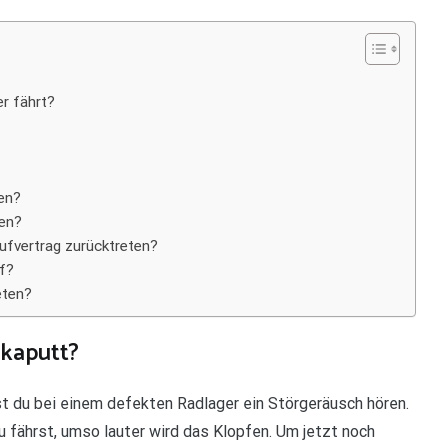
r fährt?
en?
hen?
ufvertrag zurücktreten?
f?
eten?
kaputt?
t du bei einem defekten Radlager ein Störgeräusch hören.
du fährst, umso lauter wird das Klopfen. Um jetzt noch