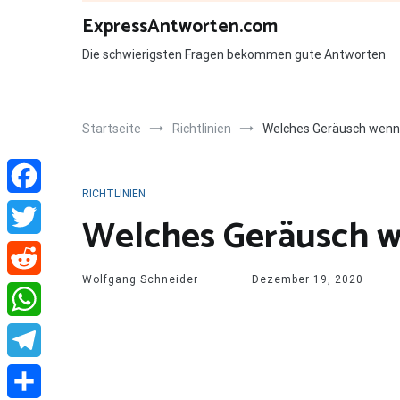
Zum
ExpressAntworten.com
Inhalt
springen
Die schwierigsten Fragen bekommen gute Antworten
Startseite
Richtlinien
Welches Geräusch wenn
RICHTLINIEN
Facebook
Welches Geräusch w
Twitter
Wolfgang Schneider
Dezember 19, 2020
Reddit
WhatsApp
Telegram