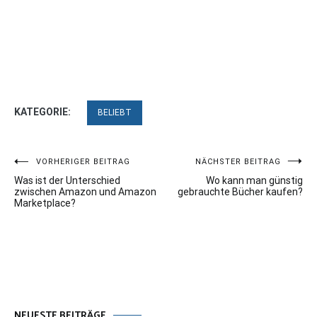
KATEGORIE:
BELIEBT
Beitragsnavigation
VORHERIGER BEITRAG
NÄCHSTER BEITRAG
Was ist der Unterschied
Wo kann man günstig
zwischen Amazon und Amazon
gebrauchte Bücher kaufen?
Marketplace?
NEUESTE BEITRÄGE