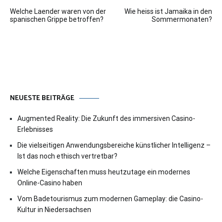
Beitragsnavigation
Welche Laender waren von der
Wie heiss ist Jamaika in den
spanischen Grippe betroffen?
Sommermonaten?
NEUESTE BEITRÄGE
Augmented Reality: Die Zukunft des immersiven Casino-
Erlebnisses
Die vielseitigen Anwendungsbereiche künstlicher Intelligenz –
Ist das noch ethisch vertretbar?
Welche Eigenschaften muss heutzutage ein modernes
Online-Casino haben
Vom Badetourismus zum modernen Gameplay: die Casino-
Kultur in Niedersachsen