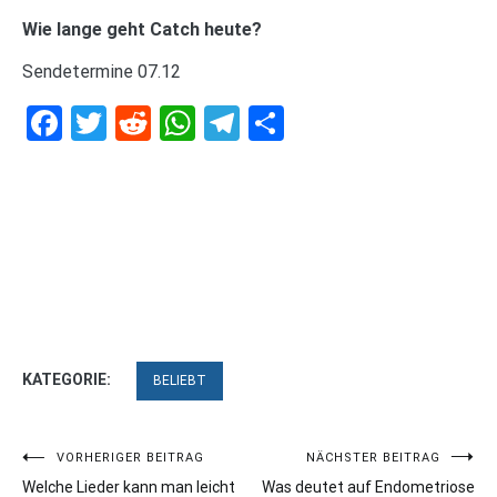
Wie lange geht Catch heute?
Sendetermine 07.12
Facebook
Twitter
Reddit
WhatsApp
Telegram
Teilen
KATEGORIE:
BELIEBT
Beitragsnavigation
VORHERIGER BEITRAG
NÄCHSTER BEITRAG
Welche Lieder kann man leicht
Was deutet auf Endometriose