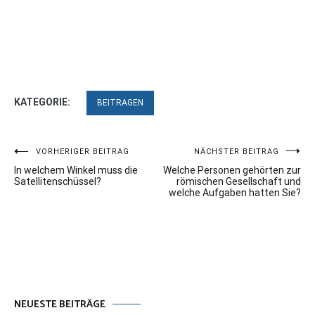
KATEGORIE:
BEITRAGEN
Beitragsnavigation
VORHERIGER BEITRAG
NÄCHSTER BEITRAG
In welchem Winkel muss die
Welche Personen gehörten zur
Satellitenschüssel?
römischen Gesellschaft und
welche Aufgaben hatten Sie?
NEUESTE BEITRÄGE