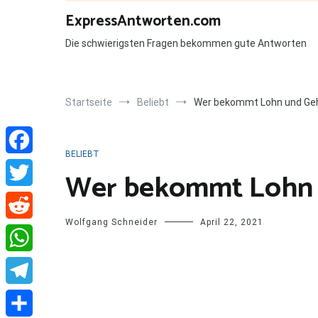
Zum
ExpressAntworten.com
Inhalt
springen
Die schwierigsten Fragen bekommen gute Antworten
Startseite
Beliebt
Wer bekommt Lohn und Geh
BELIEBT
Facebook
Wer bekommt Lohn 
Twitter
Wolfgang Schneider
April 22, 2021
Reddit
WhatsApp
Telegram