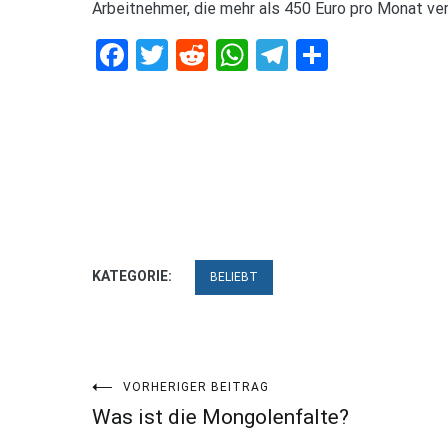
Arbeitnehmer, die mehr als 450 Euro pro Monat ver
Facebook
Twitter
Reddit
WhatsApp
Telegram
Teilen
KATEGORIE:
BELIEBT
Beitragsnavigation
VORHERIGER BEITRAG
Was ist die Mongolenfalte?