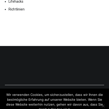
Lifehacks
Richtlinien
Copyright © 2026
ExpressAntworten.com
. All rights reserved.
Wir verwenden Cookies, um sicherzustellen, dass wir Ihnen die
Theme:
Cenote
by ThemeGrill. Powered by
WordPress
.
bestmögliche Erfahrung auf unserer Website bieten. Wenn Sie
diese Website weiterhin nutzen, gehen wir davon aus, dass Sie