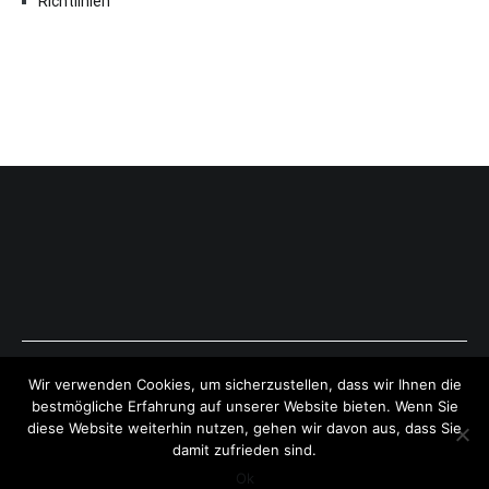
Richtlinien
Copyright © 2026
ExpressAntworten.com
. All rights reserved.
Wir verwenden Cookies, um sicherzustellen, dass wir Ihnen die
Theme:
Cenote
by ThemeGrill. Powered by
WordPress
.
bestmögliche Erfahrung auf unserer Website bieten. Wenn Sie
diese Website weiterhin nutzen, gehen wir davon aus, dass Sie
damit zufrieden sind.
Ok