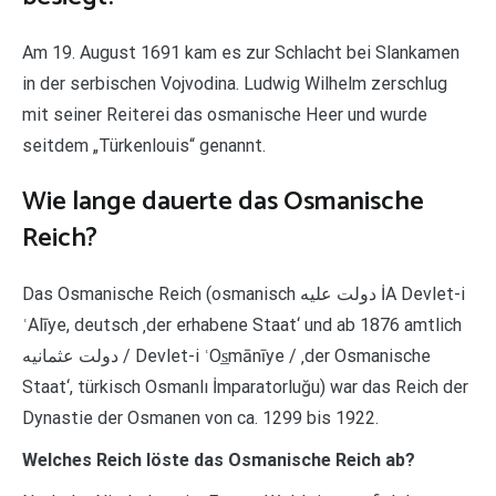
Am 19. August 1691 kam es zur Schlacht bei Slankamen
in der serbischen Vojvodina. Ludwig Wilhelm zerschlug
mit seiner Reiterei das osmanische Heer und wurde
seitdem „Türkenlouis“ genannt.
Wie lange dauerte das Osmanische
Reich?
Das Osmanische Reich (osmanisch دولت علیه İA Devlet-i
ʿAlīye, deutsch ‚der erhabene Staat‘ und ab 1876 amtlich
دولت عثمانيه / Devlet-i ʿOs̲mānīye / ‚der Osmanische
Staat‘, türkisch Osmanlı İmparatorluğu) war das Reich der
Dynastie der Osmanen von ca. 1299 bis 1922.
Welches Reich löste das Osmanische Reich ab?