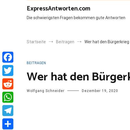
Zum
ExpressAntworten.com
Inhalt
springen
Die schwierigsten Fragen bekommen gute Antworten
Startseite
Beitragen
Wer hat den Bürgerkrie
BEITRAGEN
Facebook
Wer hat den Bürger
Twitter
Wolfgang Schneider
Dezember 19, 2020
Reddit
WhatsApp
Telegram