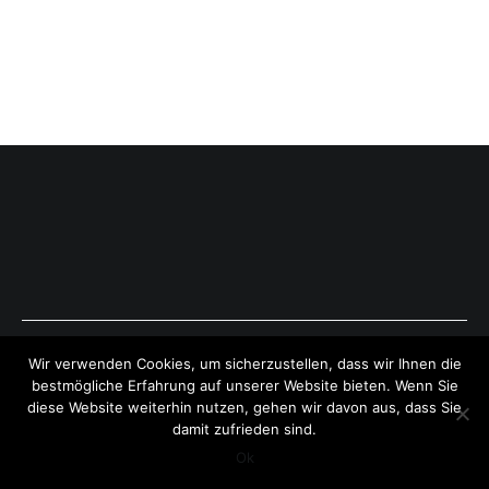
Copyright © 2026
ExpressAntworten.com
. All rights reserved.
Wir verwenden Cookies, um sicherzustellen, dass wir Ihnen die
Theme:
Cenote
by ThemeGrill. Powered by
WordPress
.
bestmögliche Erfahrung auf unserer Website bieten. Wenn Sie
diese Website weiterhin nutzen, gehen wir davon aus, dass Sie
damit zufrieden sind.
Ok