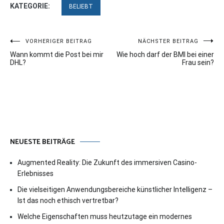
KATEGORIE:
BELIEBT
Beitragsnavigation
VORHERIGER BEITRAG
NÄCHSTER BEITRAG
Wann kommt die Post bei mir
Wie hoch darf der BMI bei einer
DHL?
Frau sein?
NEUESTE BEITRÄGE
Augmented Reality: Die Zukunft des immersiven Casino-
Erlebnisses
Die vielseitigen Anwendungsbereiche künstlicher Intelligenz –
Ist das noch ethisch vertretbar?
Welche Eigenschaften muss heutzutage ein modernes