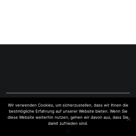
Copyright © 2026
ExpressAntworten.com
. All rights reserved.
Wir verwenden Cookies, um sicherzustellen, dass wir Ihnen die
Theme:
Cenote
by ThemeGrill. Powered by
WordPress
.
bestmögliche Erfahrung auf unserer Website bieten. Wenn Sie
diese Website weiterhin nutzen, gehen wir davon aus, dass Sie
damit zufrieden sind.
Ok