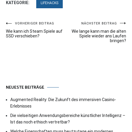
KATEGORIE:
LIFEHACKS
Beitragsnavigation
VORHERIGER BEITRAG
NÄCHSTER BEITRAG
Wie kann ich Steam Spiele auf
Wie lange kann man die alten
SSD verschieben?
Spiele wieder ans Laufen
bringen?
NEUESTE BEITRÄGE
Augmented Reality: Die Zukunft des immersiven Casino-
Erlebnisses
Die vielseitigen Anwendungsbereiche künstlicher Intelligenz –
Ist das noch ethisch vertretbar?
Welche Eigenschaften muss heutzutage ein modernes