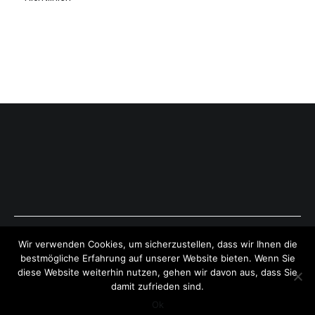
Copyright © 2026
ExpressAntworten.com
. All rights reserved.
Wir verwenden Cookies, um sicherzustellen, dass wir Ihnen die
Theme:
Cenote
by ThemeGrill. Powered by
WordPress
.
bestmögliche Erfahrung auf unserer Website bieten. Wenn Sie
diese Website weiterhin nutzen, gehen wir davon aus, dass Sie
damit zufrieden sind.
Ok