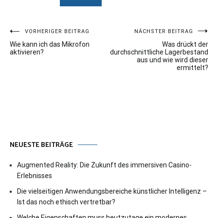
Beitragsnavigation
VORHERIGER BEITRAG
NÄCHSTER BEITRAG
Wie kann ich das Mikrofon
Was drückt der
aktivieren?
durchschnittliche Lagerbestand
aus und wie wird dieser
ermittelt?
NEUESTE BEITRÄGE
Augmented Reality: Die Zukunft des immersiven Casino-
Erlebnisses
Die vielseitigen Anwendungsbereiche künstlicher Intelligenz –
Ist das noch ethisch vertretbar?
Welche Eigenschaften muss heutzutage ein modernes