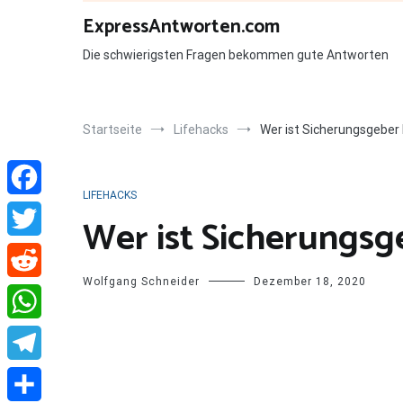
Zum
ExpressAntworten.com
Inhalt
springen
Die schwierigsten Fragen bekommen gute Antworten
Startseite
Lifehacks
Wer ist Sicherungsgeber 
LIFEHACKS
Facebook
Wer ist Sicherungsg
Twitter
Wolfgang Schneider
Dezember 18, 2020
Reddit
WhatsApp
Telegram