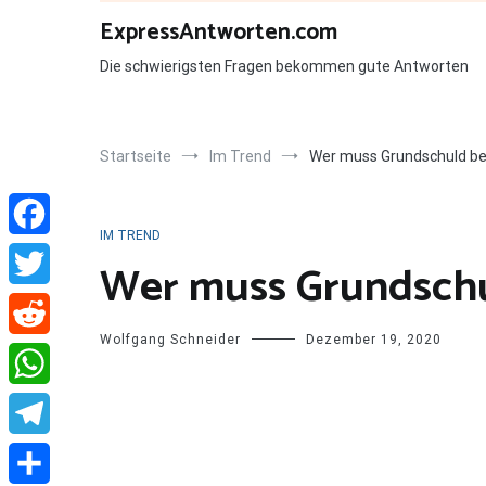
Zum
ExpressAntworten.com
Inhalt
springen
Die schwierigsten Fragen bekommen gute Antworten
Startseite
Im Trend
Wer muss Grundschuld b
IM TREND
Facebook
Wer muss Grundschu
Twitter
Wolfgang Schneider
Dezember 19, 2020
Reddit
WhatsApp
Telegram